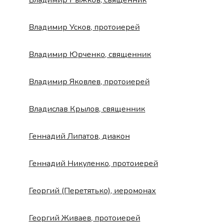
Владимир Рыжков, священник
Владимир Усков, протоиерей
Владимир Юрченко, священник
Владимир Яковлев, протоиерей
Владислав Крылов, священник
Геннадий Липатов, диакон
Геннадий Никуленко, протоиерей
Георгий (Перетятько), иеромонах
Георгий Живаев, протоиерей