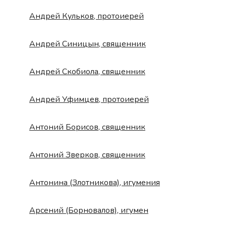
Андрей Кульков, протоиерей
Андрей Синицын, священник
Андрей Скобиола, священник
Андрей Уфимцев, протоиерей
Антоний Борисов, священник
Антоний Зверков, священник
Антонина (Злотникова), игумения
Арсений (Борновалов), игумен