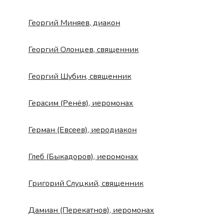
Георгий Миняев, диакон
Георгий Олонцев, священник
Георгий Шубин, священник
Герасим (Ренёв), иеромонах
Герман (Евсеев), иеродиакон
Глеб (Быкадоров), иеромонах
Григорий Слуцкий, священник
Дамиан (Перекатнов), иеромонах