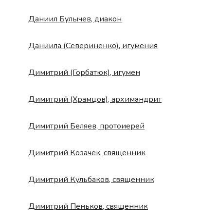
Даниил Булычев, диакон
Даниила (Севериненко), игумения
Димитрий (Горбатюк), игумен
Димитрий (Храмцов), архимандрит
Димитрий Беляев, протоиерей
Димитрий Козачек, священник
Димитрий Кульбаков, священник
Димитрий Пеньков, священник