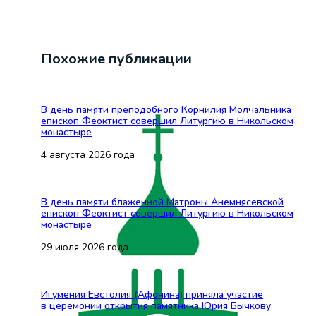
Похожие публикации
В день памяти преподобного Корнилия Молчальника
епископ Феоктист совершил Литургию в Никольском
монастыре
4 августа 2026 года
В день памяти блаженной Матроны Анемнясевской
епископ Феоктист совершил Литургию в Никольском
монастыре
29 июля 2026 года
Игумения Евстолия (Афонина) приняла участие
в церемонии открытия памятника Юрия Бычкову