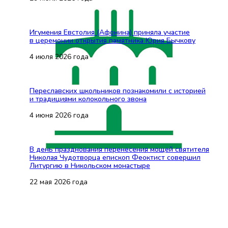
Игумения Евстолия (Афонина) приняла участие
в церемонии открытия памятника Юрия Бычкову
4 июля 2026 года
Переславских школьников познакомили с историей
и традициями колокольного звона
4 июня 2026 года
В день празднования перенесения мощей святителя
Николая Чудотворца епископ Феоктист совершил
Литургию в Никольском монастыре
22 мая 2026 года