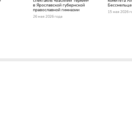
»
спектакль «Василий Тёркин»
комитета А
в Ярославской губернской
Бессмельце
православной гимназии
15 мая 2026 г
26 мая 2026 года