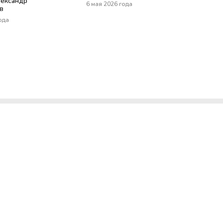
лександр
6 мая 2026 года
в
ода