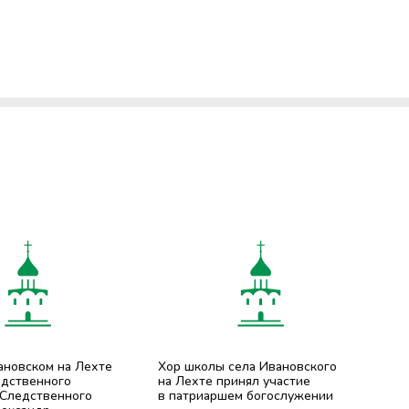
ановском на Лехте
Хор школы села Ивановского
едственного
на Лехте принял участие
 Следственного
в патриаршем богослужении