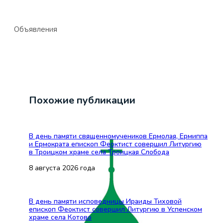
Объявления
Похожие публикации
В день памяти священномучеников Ермолая, Ермиппа
и Ермократа епископ Феоктист совершил Литургию
в Троицком храме села Троицкая Слобода
8 августа 2026 года
В день памяти исповедницы Ираиды Тиховой
епископ Феоктист совершил Литургию в Успенском
храме села Котово