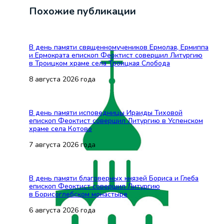
Похожие публикации
В день памяти священномучеников Ермолая, Ермиппа
и Ермократа епископ Феоктист совершил Литургию
в Троицком храме села Троицкая Слобода
8 августа 2026 года
В день памяти исповедницы Ираиды Тиховой
епископ Феоктист совершил Литургию в Успенском
храме села Котово
7 августа 2026 года
В день памяти благоверных князей Бориса и Глеба
епископ Феоктист совершил Литургию
в Борисоглебском монастыре
6 августа 2026 года