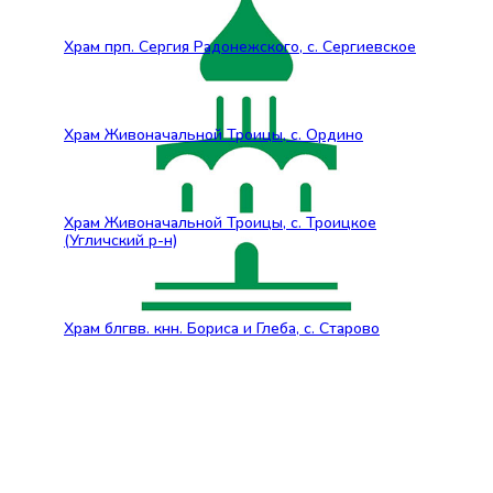
Храм прп. Сергия Радонежского, с. Сергиевское
Храм Живоначальной Троицы, с. Ордино
Храм Живоначальной Троицы, с. Троицкое
(Угличский р-н)
Храм блгвв. кнн. Бориса и Глеба, с. Старово