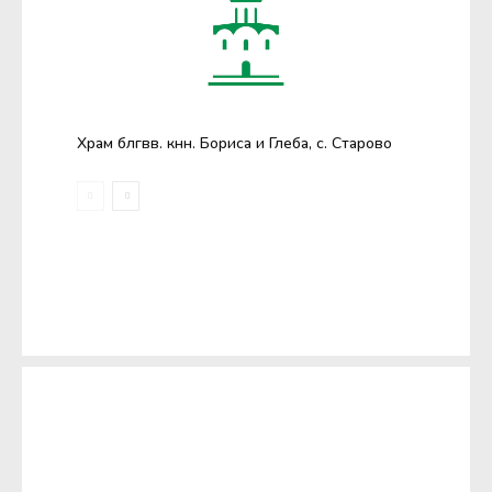
Храм блгвв. кнн. Бориса и Глеба, с. Старово