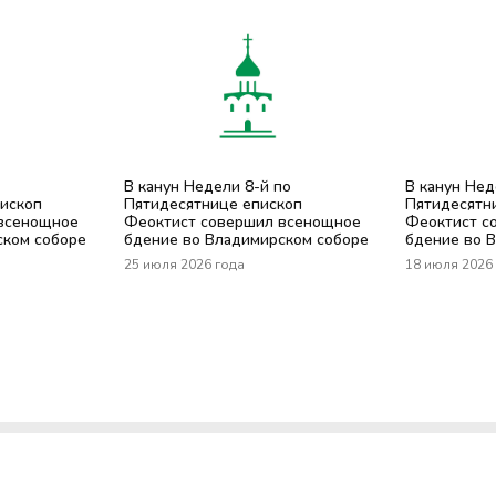
В канун Недели 8-й по
В канун Нед
пископ
Пятидесятнице епископ
Пятидесятн
всенощное
Феоктист совершил всенощное
Феоктист с
ском соборе
бдение во Владимирском соборе
бдение во 
25 июля 2026 года
18 июля 2026