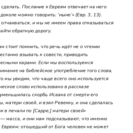
о сделать. Послание к Евреям отвечает на него
доколе можно говорить: ‘ныне’» (Евр. 3, 13).
отчаиваться, и мы не имеем права отказываться
айти обратную дорогу.
м стоит помнить, что речь идёт не о чтении
рестанно взывать к совести, приводить
ебесными карами. Если мы воспользуемся
имание на библейское употребление того слова,
то мы увидим, что чаще всего оно используется
еческое слово использовано в рассказе
 уменьшилась скорбь Исаака от смерти его
, матери своей, и взял Ревекку, и она сделалась
к в печали по [Сарре,] матери своей»
 — масса, и они нам подсказывают, что именно
 Евреям: отошедший от Бога человек не может