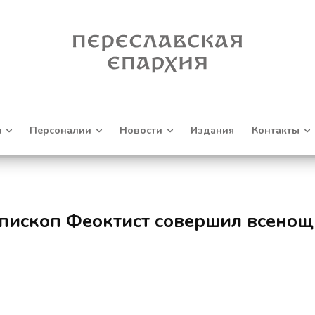
я
Персоналии
Новости
Издания
Контакты
епископ Феоктист совершил всено