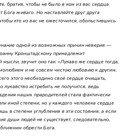
те, братия, чтобы не было в ком из вас сердца
от Бога живаго. Но наставляйте друг друга
чтобы кто из вас не ожесточился, обольстившись
инание одной из возможных причин неверия —
Иоанну Кронштадскому принадлежит
 мысли, звучит оно так: «Лукаво же сердце тогда,
самолюбием и не совсем чистою любовию к другим,
всего этого необходимо своё сердце очищать,
о лукавство истребить не получится, ведь
дения наших прародителей стала фактически
или иной степени, но у каждого человека сердце
ишь в степени углубления в эти состояния, а если
ния души людей не существует, следовательно,
ближним обрести Бога.